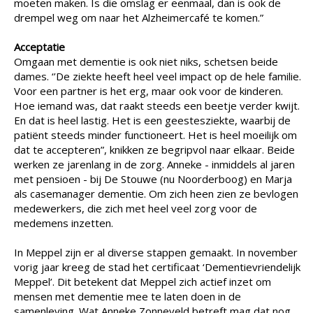
moeten maken. Is die omslag er eenmaal, dan is ook de
drempel weg om naar het Alzheimercafé te komen.”
Acceptatie
Omgaan met dementie is ook niet niks, schetsen beide
dames. ‘’De ziekte heeft heel veel impact op de hele familie.
Voor een partner is het erg, maar ook voor de kinderen.
Hoe iemand was, dat raakt steeds een beetje verder kwijt.
En dat is heel lastig. Het is een geestesziekte, waarbij de
patiënt steeds minder functioneert. Het is heel moeilijk om
dat te accepteren”, knikken ze begripvol naar elkaar. Beide
werken ze jarenlang in de zorg. Anneke - inmiddels al jaren
met pensioen - bij De Stouwe (nu Noorderboog) en Marja
als casemanager dementie. Om zich heen zien ze bevlogen
medewerkers, die zich met heel veel zorg voor de
medemens inzetten.
In Meppel zijn er al diverse stappen gemaakt. In november
vorig jaar kreeg de stad het certificaat ‘Dementievriendelijk
Meppel’. Dit betekent dat Meppel zich actief inzet om
mensen met dementie mee te laten doen in de
samenleving. Wat Anneke Zonneveld betreft mag dat nog