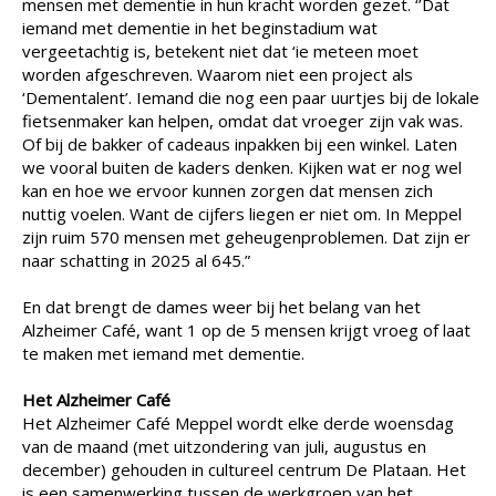
mensen met dementie in hun kracht worden gezet. ‘’Dat
iemand met dementie in het beginstadium wat
vergeetachtig is, betekent niet dat ‘ie meteen moet
worden afgeschreven. Waarom niet een project als
‘Dementalent’. Iemand die nog een paar uurtjes bij de lokale
fietsenmaker kan helpen, omdat dat vroeger zijn vak was.
Of bij de bakker of cadeaus inpakken bij een winkel. Laten
we vooral buiten de kaders denken. Kijken wat er nog wel
kan en hoe we ervoor kunnen zorgen dat mensen zich
nuttig voelen. Want de cijfers liegen er niet om. In Meppel
zijn ruim 570 mensen met geheugenproblemen. Dat zijn er
naar schatting in 2025 al 645.”
En dat brengt de dames weer bij het belang van het
Alzheimer Café, want 1 op de 5 mensen krijgt vroeg of laat
te maken met iemand met dementie.
Het Alzheimer Café
Het Alzheimer Café Meppel wordt elke derde woensdag
van de maand (met uitzondering van juli, augustus en
december) gehouden in cultureel centrum De Plataan. Het
is een samenwerking tussen de werkgroep van het