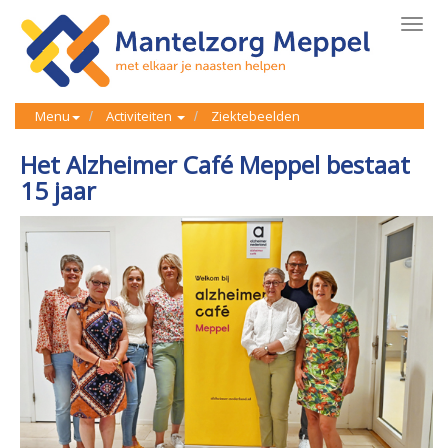
Toggl
navig
Menu
Activiteiten
Ziektebeelden
Het Alzheimer Café Meppel bestaat
15 jaar