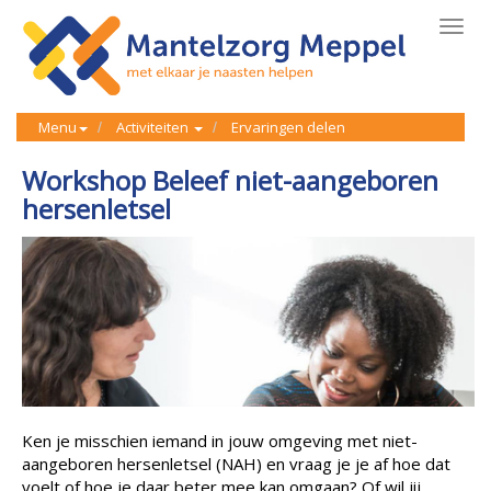
Toggl
navig
Menu
Activiteiten
Ervaringen delen
Workshop Beleef niet-aangeboren
hersenletsel
Ken je misschien iemand in jouw omgeving met niet-
aangeboren hersenletsel (NAH) en vraag je je af hoe dat
voelt of hoe je daar beter mee kan omgaan? Of wil jij